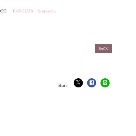
ORE
FANCLUB「S-presso!」
BACK