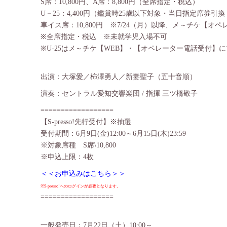
S席：10,800円、A席：8,800円（全席指定・税込）
U－25：4,400円（鑑賞時25歳以下対象・当日指定席券
車イス席：10,800円 ※7/24（月）以降、メ～チケ【
※全席指定・税込 ※未就学児入場不可
※U-25はメ～チケ【WEB】・【オペレーター電話受付】
出演：大塚愛／柿澤勇人／新妻聖子（五十音順）
演奏：セントラル愛知交響楽団 / 指揮 三ツ橋敬子
==================
【S-presso!先行受付】※抽選
受付期間：6月9日(金)12:00～6月15日(木)23:59
※対象席種 S席\10,800
※申込上限：4枚
＜＜お申込みはこちら＞＞
※S-presso!へのログインが必要となります。
==================
一般発売日：7月22日（土）10:00～