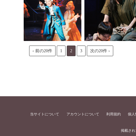
‹ 前の20件
1
2
3
次の20件 ›
当サイトについて
アカウントについて
利用規約
個人
掲載され