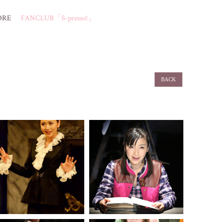
ORE
FANCLUB「S-presso!」
BACK