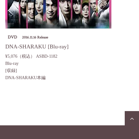
DVD
2016.11.16 Release
DNA-SHARAKU [Blu-ray]
¥5,076（税込）
ASBD-1182
Blu-ray
[収録]
DNA-SHARAKU本編