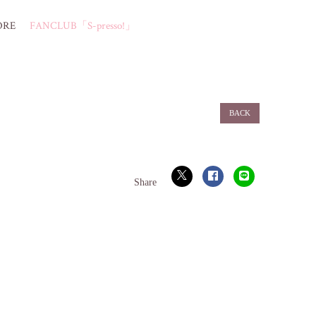
ORE
FANCLUB「S-presso!」
BACK