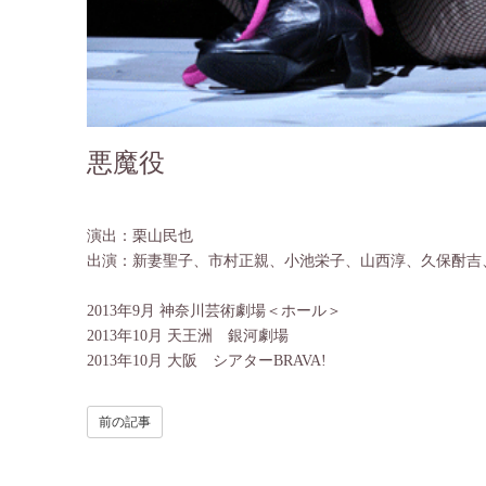
悪魔役
演出：栗山民也
出演：新妻聖子、市村正親、小池栄子、山西淳、久保酎吉
2013年9月
神奈川芸術劇場＜ホール＞
2013年10月
天王洲 銀河劇場
2013年10月
大阪 シアターBRAVA!
前の記事